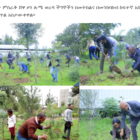
ት ምስራቅ ሸዋ ዞን ሉሜ ወረዳ ችግኞችን በመትከልና በመንከባከብ ከፍተኛ አ
ጥል አስታውቀዋል፡፡