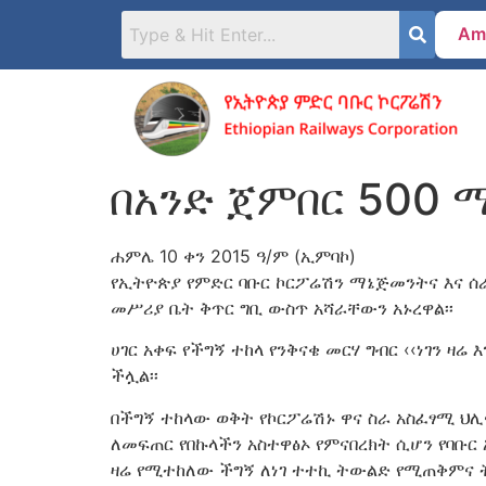
Am
በአንድ ጀምበር 500 
ሐምሌ 10 ቀን 2015 ዓ/ም (ኢምባኮ)
የኢትዮጵያ የምድር ባቡር ኮርፖሬሽን ማኔጅመንትና እና ሰራ
መሥሪያ ቤት ቅጥር ግቢ ውስጥ አሻራቸውን አኑረዋል፡፡
ሀገር አቀፍ የችግኝ ተከላ የንቅናቄ መርሃ ግብር ‹‹ነገን ዛ
ችሏል፡፡
በችግኝ ተከላው ወቅት የኮርፖሬሽኑ ዋና ስራ አስፈፃሚ ህሊና 
ለመፍጠር የበኩላችን አስተዋፅኦ የምናበረክት ሲሆን የባቡር
ዛሬ የሚተከለው ችግኝ ለነገ ተተኪ ትውልድ የሚጠቅምና ት