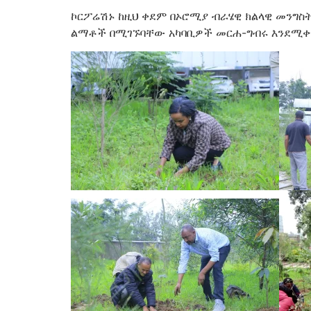
ኮርፖሬሽኑ ከዚህ ቀደም በኦሮሚያ ብራሄዊ ክልላዊ መንግስ
ልማቶች በሚገኙባቸው አካባቢዎች መርሐ-ግብሩ እንደሚቀ