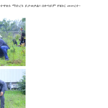
ስተዋጽኦ ማድረጉ ይታወቃል፡፡ በቀጣይም የባቡር መሠረተ-