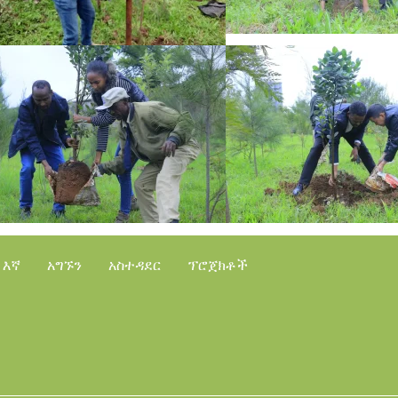
 እኛ
አግኙን
አስተዳደር
ፕሮጀክቶች