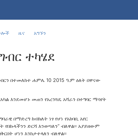
ድሎች
ዜና
አግኙን
ግብር ተካሄደ
ብርን በተመለከተ ሐምሌ 10 2015 ዓ.ም ዕለት በዋናው
ድ አካል እንደመሆኑ መጠን የአረንጓዴ አሻራን በተግባር ማሳየት
ባራዊ በማድረግ ከብክለት ነፃ የሆነ የአከባቢ አየር
ት የበኩላችንን ድርሻ እንወጣለን” ብለዋል፡፡ አያይዘውም
ርበት ሆነን እንከታተላለን ብለዋል፡፡