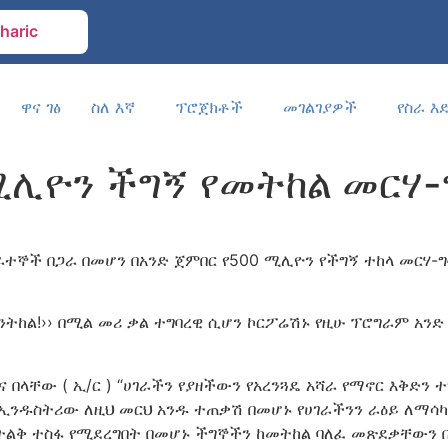
haric
ዋና ገፅ
ስለ እኛ
ፕሮጀክቶች
መገልገያዎች
የስራ እ
ሚሊዮን ችግኝ የመትከል መርሃ-
ተኞች በጋራ በመሆን በአንድ ጀምበር የ500 ሚሊዮን የችግኝ ተከላ መርሃ-ግ
ሬ እንትከል!›› በሚል መሪ ቃል ተግባረዊ ሲሆን ኮርፖሬሽኑ የዚሁ ፕሮግራም አን
በላቸው ( ኢ/ር ) “ሀገራችን የያዘችውን የአረንጓዴ አሻራ የማኖር እቅድን ተግ
 ኢንዱስትሪው ለዚህ መርህ አንዱ ተጠቃሽ በመሆኑ የሀገራችንን ራዕይ ለማሳካ
ልቅ ተስፋ የሚደረግበት በመሆኑ ችግኞችን ከመትከል ባለፈ መጽደቃቸውን በቅ