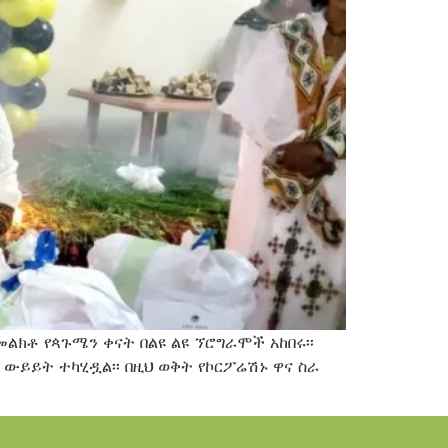
መልክቶ የጳጉሜን ቀናት በልዩ ልዩ ኘሮግራሞች አከበሩ፡፡
ቦ ውይይት ተካሂዷል፡፡ በዚህ ወቅት የኮርፖሬሽኑ ዋና ስራ