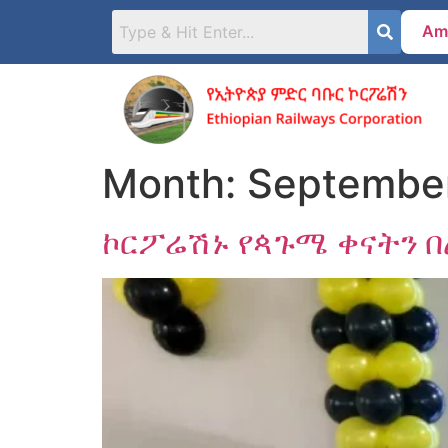
Am
Month:
Septembe
ኮርፖሬሽኑ የጳጉሜ ቀናትን በ