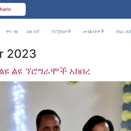
haric
ዋና ገፅ
ስለ እኛ
ፕሮጀክቶች
መገልገያዎች
የስራ እ
r 2023
ልዩ ልዩ ኘሮግራሞች አከበረ