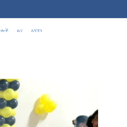
ድሎች
ዜና
አግኙን