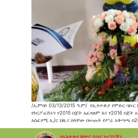
/ኢምባኮ 03/13/2015 ዓ.ም/ የኢትዮጵያ የምድር ባቡር
የኮርፖሬሽኑን የ2015 በጀት አፈጻጸም እና የ2016 በጀት 
አስፈፃሚ ኢ/ር ህሊና በላቸው በሠጡት የሥራ አቅጣጫ በ20