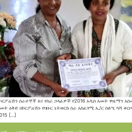
 ኮርፖሬሽን ሰራተኞች እና የስራ ኃላፊዎች የ2016 አዲስ አመት ዋዜማን አስ
አመት ዕቅድ በኮርፖሬሽኑ የባቡር ኔትወርክ ስራ አስፈፃሚ ኢ/ር ስለሢ ካሻ ቀር
15 […]